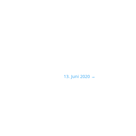
13. Juni 2020
→
Datenschutzerklärung
Cookie-Richtlinie (EU)