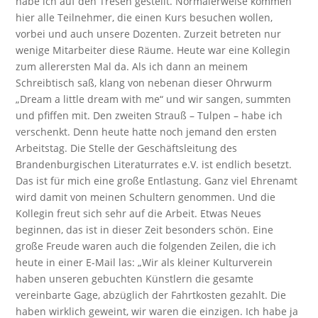
habe ich auf den Tresen gestellt. Normalerweise kommen
hier alle Teilnehmer, die einen Kurs besuchen wollen,
vorbei und auch unsere Dozenten. Zurzeit betreten nur
wenige Mitarbeiter diese Räume. Heute war eine Kollegin
zum allerersten Mal da. Als ich dann an meinem
Schreibtisch saß, klang von nebenan dieser Ohrwurm
„Dream a little dream with me“ und wir sangen, summten
und pfiffen mit. Den zweiten Strauß – Tulpen – habe ich
verschenkt. Denn heute hatte noch jemand den ersten
Arbeitstag. Die Stelle der Geschäftsleitung des
Brandenburgischen Literaturrates e.V. ist endlich besetzt.
Das ist für mich eine große Entlastung. Ganz viel Ehrenamt
wird damit von meinen Schultern genommen. Und die
Kollegin freut sich sehr auf die Arbeit. Etwas Neues
beginnen, das ist in dieser Zeit besonders schön. Eine
große Freude waren auch die folgenden Zeilen, die ich
heute in einer E-Mail las: „Wir als kleiner Kulturverein
haben unseren gebuchten Künstlern die gesamte
vereinbarte Gage, abzüglich der Fahrtkosten gezahlt. Die
haben wirklich geweint, wir waren die einzigen. Ich habe ja