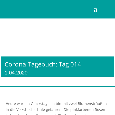
Corona-Tagebuch: Tag 014
1.04.2020
Heute war ein Glückstag! Ich bin mit zwei Blumensträußen
in die Volkshochschule gefahren. Die pinkfarbenen Rosen