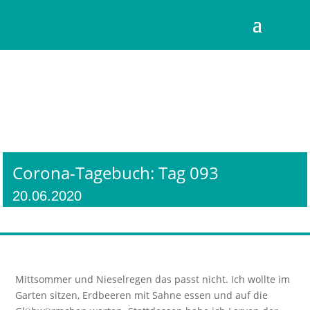
Corona-Tagebuch: Tag 093
20.06.2020
Mittsommer und Nieselregen das passt nicht. Ich wollte im
Garten sitzen, Erdbeeren mit Sahne essen und auf die