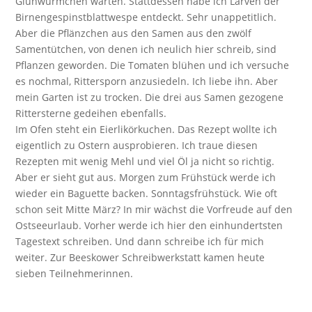
Glühwürmchen warten. Stattdessen habe ich Larven der
Birnengespinstblattwespe entdeckt. Sehr unappetitlich.
Aber die Pflänzchen aus den Samen aus den zwölf
Samentütchen, von denen ich neulich hier schreib, sind
Pflanzen geworden. Die Tomaten blühen und ich versuche
es nochmal, Rittersporn anzusiedeln. Ich liebe ihn. Aber
mein Garten ist zu trocken. Die drei aus Samen gezogene
Rittersterne gedeihen ebenfalls.
Im Ofen steht ein Eierlikörkuchen. Das Rezept wollte ich
eigentlich zu Ostern ausprobieren. Ich traue diesen
Rezepten mit wenig Mehl und viel Öl ja nicht so richtig.
Aber er sieht gut aus. Morgen zum Frühstück werde ich
wieder ein Baguette backen. Sonntagsfrühstück. Wie oft
schon seit Mitte März? In mir wächst die Vorfreude auf den
Ostseeurlaub. Vorher werde ich hier den einhundertsten
Tagestext schreiben. Und dann schreibe ich für mich
weiter. Zur Beeskower Schreibwerkstatt kamen heute
sieben Teilnehmerinnen.