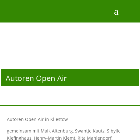
Autoren Open Air
Autoren Open Air in Kliestow
gemeinsam mit Maik Altenburg, Swantje Kautz, Sibylle
Klefinghaus, Henry-Martin Klemt, Rita Mahlendorf,