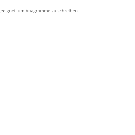
geeignet, um Anagramme zu schreiben.
Alle Termine auf einen Blick
Impressum